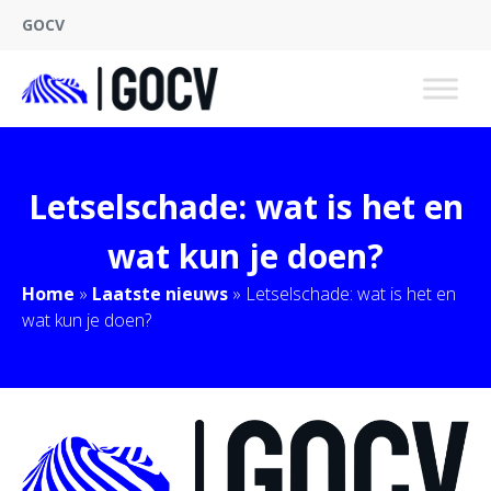
GOCV
Letselschade: wat is het en
wat kun je doen?
Home
»
Laatste nieuws
»
Letselschade: wat is het en
wat kun je doen?